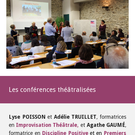
Les conférences théâtralisées
Lyse POISSON
et
Adélie TRUILLET
, formatrices
en
Improvisation Théâtrale,
et
Agathe GAUMÉ
,
formatrice en
Discipline Positive
et en
Premiers